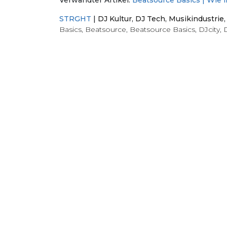
Verwandter Artikel:
Beatsource Basics | Wie 
STRGHT
|
DJ Kultur
,
DJ Tech
,
Musikindustrie
Basics
,
Beatsource
,
Beatsource Basics
,
DJcity
,