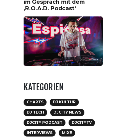
im Gespräch mit dem
‚R.O.A.D. Podcast‘
KATEGORIEN
CHARTS
DJ KULTUR
DJ TECH
DJCITY NEWS
DJCITY PODCAST
DJCITYTV
INTERVIEWS
MIXE