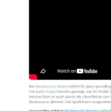
Bei
Beatsource Basics
erfahrt ihr ganz grundl
hat euch
Mojaxx
bereits gezeigt, wie ihr Musik
Woche führt er euch durch die Oberfläche von
Beatsource aktiviert. Viel Spaß beim Ausprobie