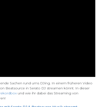
egende Sachen rund ums DJing. In einem früheren Video
 von Beatsource in Serato DJ streamen könnt. In dieser
rekordbox
und wie ihr dabei das Streaming von
ren!