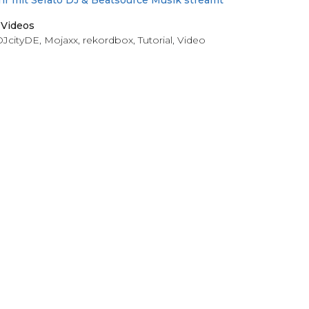
ihr mit Serato DJ & Beatsource Musik streamt
,
Videos
DJcityDE
,
Mojaxx
,
rekordbox
,
Tutorial
,
Video