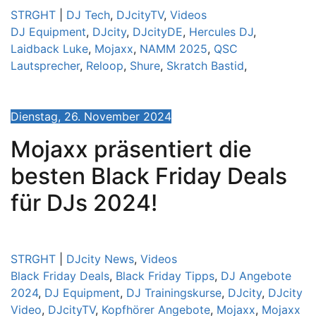
STRGHT
|
DJ Tech
,
DJcityTV
,
Videos
DJ Equipment
,
DJcity
,
DJcityDE
,
Hercules DJ
,
Laidback Luke
,
Mojaxx
,
NAMM 2025
,
QSC
Lautsprecher
,
Reloop
,
Shure
,
Skratch Bastid
,
Dienstag, 26. November 2024
Mojaxx präsentiert die
besten Black Friday Deals
für DJs 2024!
STRGHT
|
DJcity News
,
Videos
Black Friday Deals
,
Black Friday Tipps
,
DJ Angebote
2024
,
DJ Equipment
,
DJ Trainingskurse
,
DJcity
,
DJcity
Video
,
DJcityTV
,
Kopfhörer Angebote
,
Mojaxx
,
Mojaxx