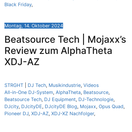
Black Friday
,
Montag, 14. Oktober 2024
Beatsource Tech | Mojaxx’s
Review zum AlphaTheta
XDJ-AZ
STRGHT
|
DJ Tech
,
Musikindustrie
,
Videos
All-in-One DJ-System
,
AlphaTheta
,
Beatsource
,
Beatsource Tech
,
DJ Equipment
,
DJ-Technologie
,
DJcity
,
DJcityDE
,
DJcityDE Blog
,
Mojaxx
,
Opus Quad
,
Pioneer DJ
,
XDJ-AZ
,
XDJ-XZ Nachfolger
,