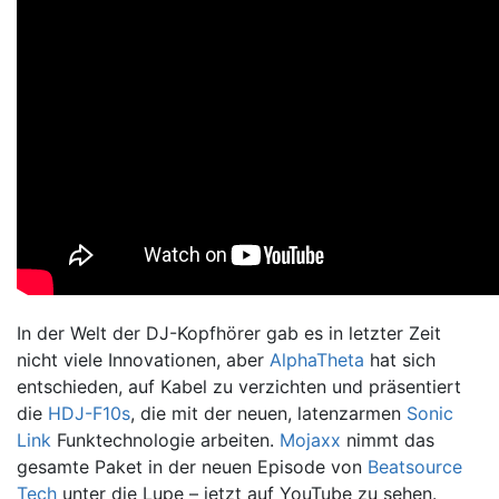
In der Welt der DJ-Kopfhörer gab es in letzter Zeit
nicht viele Innovationen, aber
AlphaTheta
hat sich
entschieden, auf Kabel zu verzichten und präsentiert
die
HDJ-F10s
, die mit der neuen, latenzarmen
Sonic
Link
Funktechnologie arbeiten.
Mojaxx
nimmt das
gesamte Paket in der neuen Episode von
Beatsource
Tech
unter die Lupe – jetzt auf YouTube zu sehen.