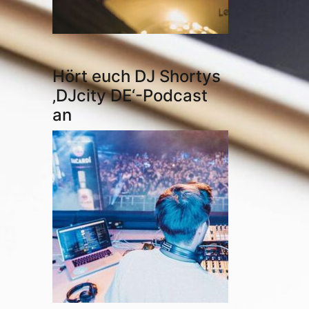
Hört euch DJ Shortys
‚DJcity DE‘-Podcast
an