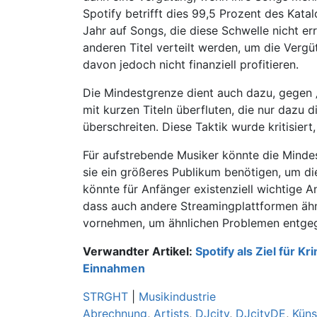
Spotify betrifft dies 99,5 Prozent des Katal
Jahr auf Songs, die diese Schwelle nicht er
anderen Titel verteilt werden, um die Vergü
davon jedoch nicht finanziell profitieren.
Die Mindestgrenze dient auch dazu, gegen 
mit kurzen Titeln überfluten, die nur dazu
überschreiten. Diese Taktik wurde kritisier
Für aufstrebende Musiker könnte die Minde
sie ein größeres Publikum benötigen, um di
könnte für Anfänger existenziell wichtige 
dass auch andere Streamingplattformen äh
vornehmen, um ähnlichen Problemen entge
Verwandter Artikel:
Spotify als Ziel für Kr
Einnahmen
STRGHT
|
Musikindustrie
Abrechnung
,
Artists
,
DJcity
,
DJcityDE
,
Küns