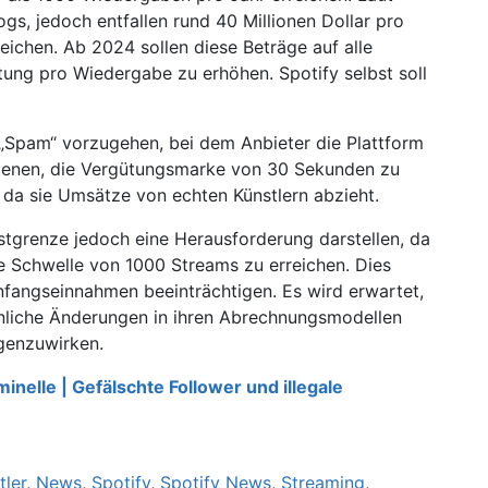
ogs, jedoch entfallen rund 40 Millionen Dollar pro
reichen. Ab 2024 sollen diese Beträge auf alle
tung pro Wiedergabe zu erhöhen. Spotify selbst soll
„Spam“ vorzugehen, bei dem Anbieter die Plattform
 dienen, die Vergütungsmarke von 30 Sekunden zu
t, da sie Umsätze von echten Künstlern abzieht.
stgrenze jedoch eine Herausforderung darstellen, da
e Schwelle von 1000 Streams zu erreichen. Dies
Anfangseinnahmen beeinträchtigen. Es wird erwartet,
nliche Änderungen in ihren Abrechnungsmodellen
genzuwirken.
iminelle | Gefälschte Follower und illegale
tler
,
News
,
Spotify
,
Spotify News
,
Streaming
,