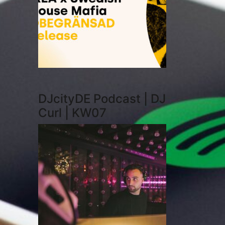
DJcityDE Podcast | DJ
Curl | KW07