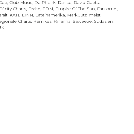
 Cee
,
Club Music
,
Da Phonk
,
Dance
,
David Guetta
,
DJcity Charts
,
Drake
,
EDM
,
Empire Of The Sun
,
Fantomel
,
ralt
,
KATE LINN
,
Lateinamerika
,
MarkCutz
,
meist
gionale Charts
,
Remixes
,
Rihanna
,
Saweetie
,
Südasien
,
UK