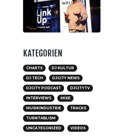
KATEGORIEN
CHARTS
DJ KULTUR
DJ TECH
DJCITY NEWS
DJCITY PODCAST
DJCITYTV
INTERVIEWS
MIXE
MUSIKINDUSTRIE
TRACKS
TURNTABLISM
UNCATEGORIZED
VIDEOS