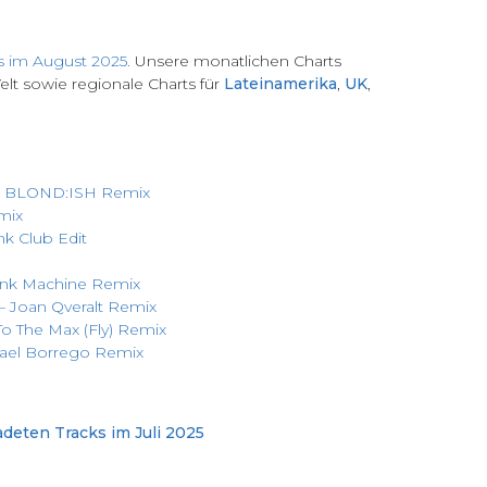
s im August 2025.
Unsere monatlichen Charts
lt sowie regionale Charts für
Lateinamerika
,
UK
,
– BLOND:ISH Remix
mix
k Club Edit
Funk Machine Remix
– Joan Qveralt Remix
To The Max (Fly) Remix
ael Borrego Remix
deten Tracks im Juli 2025