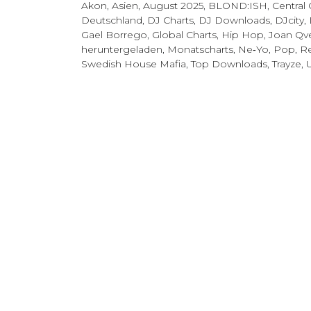
Akon
,
Asien
,
August 2025
,
BLOND:ISH
,
Central
Deutschland
,
DJ Charts
,
DJ Downloads
,
DJcity
,
Gael Borrego
,
Global Charts
,
Hip Hop
,
Joan Qve
heruntergeladen
,
Monatscharts
,
Ne‑Yo
,
Pop
,
Re
Swedish House Mafia
,
Top Downloads
,
Trayze
,