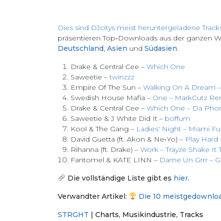
Dies sind DJcitys meist heruntergeladene Track
präsentieren Top‑Downloads aus der ganzen We
Deutschland
,
Asien
und
Südasien
.
Drake & Central Cee –
Which One
Saweetie –
twinzzz
Empire Of The Sun –
Walking On A Dream 
Swedish House Mafia –
One – MarkCutz Re
Drake & Central Cee –
Which One – Da Phon
Saweetie & J White Did It –
boffum
Kool & The Gang –
Ladies‘ Night – Miami 
David Guetta (ft. Akon & Ne‑Yo) –
Play Hard 
Rihanna (ft. Drake) –
Work – Trayze Shake It 
Fantomel & KATE LINN –
Dame Un Grrr – G
Die vollständige Liste gibt es
hier
.
Verwandter Artikel:
Die 10 meistgedownloa
STRGHT
|
Charts
,
Musikindustrie
,
Tracks