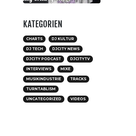
KATEGORIEN
CHARTS
DJ KULTUR
DJ TECH
DJCITY NEWS
DJCITY PODCAST
DJCITYTV
INTERVIEWS
MIXE
MUSIKINDUSTRIE
TRACKS
TURNTABLISM
UNCATEGORIZED
VIDEOS