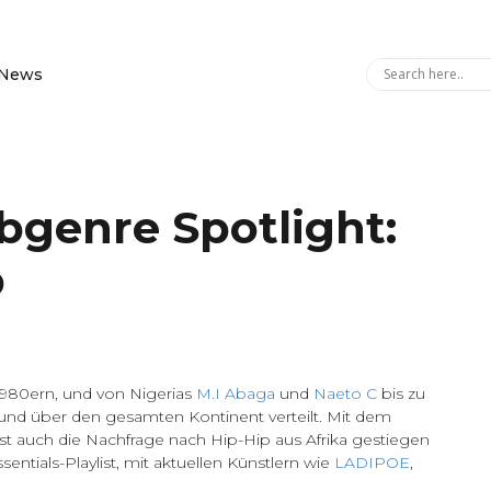
News
bgenre Spotlight:
p
1980ern, und von Nigerias
M.I Abaga
und
Naeto C
bis zu
Sound über den gesamten Kontinent verteilt. Mit dem
st auch die Nachfrage nach Hip-Hip aus Afrika gestiegen
entials-Playlist, mit aktuellen Künstlern wie
LADIPOE
,