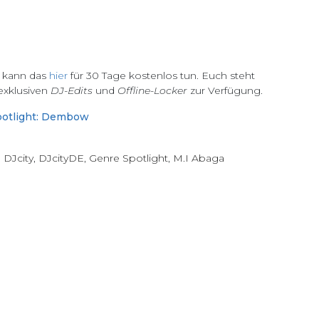
, kann das
hier
für 30 Tage kostenlos tun. Euch steht
 exklusiven
DJ-Edits
und
Offline-Locker
zur Verfügung.
potlight: Dembow
,
DJcity
,
DJcityDE
,
Genre Spotlight
,
M.I Abaga