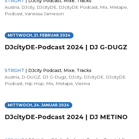
STRGHT
|
DJcity Podcast
,
Mixe
,
Tracks
Austria
,
DJcity
,
DJcityDE
,
DJcityDE Podcast
,
Mix
,
Mixtape
,
Podcast
,
Vanessa Jameson
MITTWOCH, 21. FEBRUAR 2024
DJcityDE-Podcast 2024 | DJ G-DUGZ
STRGHT
|
DJcity Podcast
,
Mixe
,
Tracks
Austria
,
D-DUGZ
,
DJ G-Dugz
,
DJcity
,
DJcityDE
,
DJcityDE
Podcast
,
Hip Hop
,
Mix
,
Mixtape
,
Vienna
MITTWOCH, 24. JANUAR 2024
DJcityDE-Podcast 2024 | DJ METINO