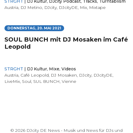
STRGHT
|
DJ Kultur
,
DJcity Podcast
,
Tracks
,
Turntablism
Austria
,
DJ Metino
,
DJcity
,
DJcityDE
,
Mix
,
Mixtape
DONNERSTAG, 20. MAI 2021
SOUL BUNCH mit DJ Mosaken im Café
Leopold
STRGHT
|
DJ Kultur
,
Mixe
,
Videos
Austria
,
Café Leopold
,
DJ Mosaken
,
DJcity
,
DJcityDE
,
LiveMix
,
Soul
,
SUL BUNCH
,
Vienne
© 2026 DJcity DE News - Musik und News für DJs und