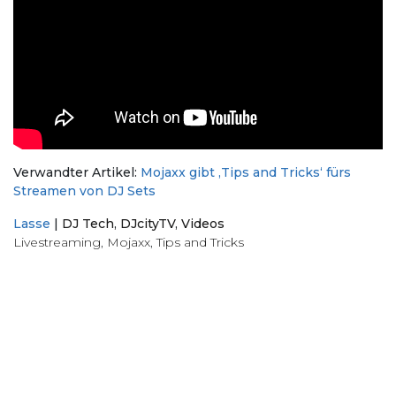
Verwandter Artikel:
Mojaxx gibt ‚Tips and Tricks‘ fürs
Streamen von DJ Sets
Lasse
|
DJ Tech
,
DJcityTV
,
Videos
Livestreaming
,
Mojaxx
,
Tips and Tricks