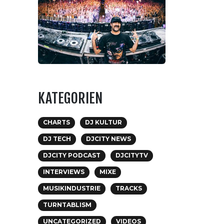
KATEGORIEN
CHARTS
DJ KULTUR
DJ TECH
DJCITY NEWS
DJCITY PODCAST
DJCITYTV
INTERVIEWS
MIXE
MUSIKINDUSTRIE
TRACKS
TURNTABLISM
UNCATEGORIZED
VIDEOS