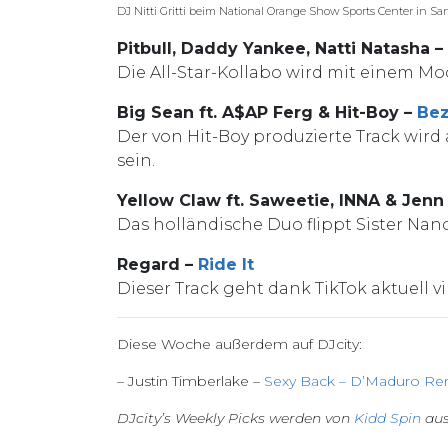
DJ Nitti Gritti beim National Orange Show Sports Center in Sa
Pitbull, Daddy Yankee, Natti Natasha –
Die All-Star-Kollabo wird mit einem 
Big Sean ft. A$AP Ferg & Hit-Boy –
Bez
Der von Hit-Boy produzierte Track wi
sein.
Yellow Claw ft. Saweetie, INNA & Jenn
Das holländische Duo flippt Sister Nan
Regard –
Ride It
Dieser Track geht dank TikTok aktuell vir
Diese Woche außerdem auf DJcity:
– Justin Timberlake –
Sexy Back – D’Maduro Re
DJcity’s Weekly Picks werden von
Kidd Spin
aus