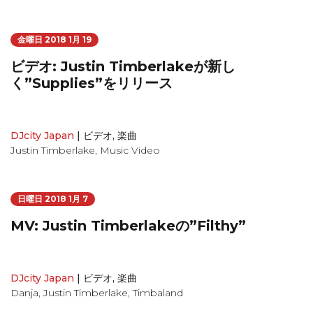
金曜日 2018 1月 19
ビデオ: Justin Timberlakeが新し
く”Supplies”をリリース
DJcity Japan
|
ビデオ
,
楽曲
Justin Timberlake
,
Music Video
日曜日 2018 1月 7
MV: Justin Timberlakeの”Filthy”
DJcity Japan
|
ビデオ
,
楽曲
Danja
,
Justin Timberlake
,
Timbaland