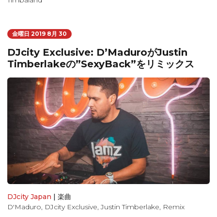
Timbaland
金曜日 2019 8月 30
DJcity Exclusive: D’MaduroがJustin
Timberlakeの”SexyBack”をリミックス
DJcity Japan
|
楽曲
D'Maduro
,
DJcity Exclusive
,
Justin Timberlake
,
Remix