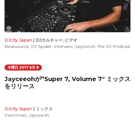
DJcity Japan
|
DJカルチャー
,
ビデオ
Beatsource
,
DJ Spider
,
Interview
,
Jayceeoh
,
The 20 Podcast
木曜日 2017 6月 8
Jayceeohが”Super 7, Volume 7″ ミックス
をリリース
DJcity Japan
|
ミックス
Insomniac
,
Jayceeoh