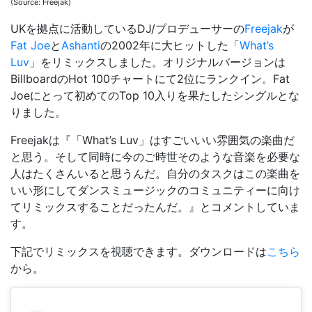
(Source: Freejak)
UKを拠点に活動しているDJ/プロデューサーの
Freejak
が
Fat Joe
と
Ashanti
の2002年に大ヒットした「
What’s
Luv
」をリミックスしました。オリジナルバージョンは
BillboardのHot 100チャートにて2位にランクイン。Fat
Joeにとって初めてのTop 10入りを果たしたシングルとな
りました。
Freejakは『「What’s Luv」はすごいいい雰囲気の楽曲だ
と思う。そして同時に今のご時世そのような音楽を必要な
人はたくさんいると思うんだ。自分のタスクはこの楽曲を
いい形にしてダンスミュージックのコミュニティーに向け
てリミックスすることだったんだ。』とコメントしていま
す。
下記でリミックスを視聴できます。ダウンロードは
こちら
から。