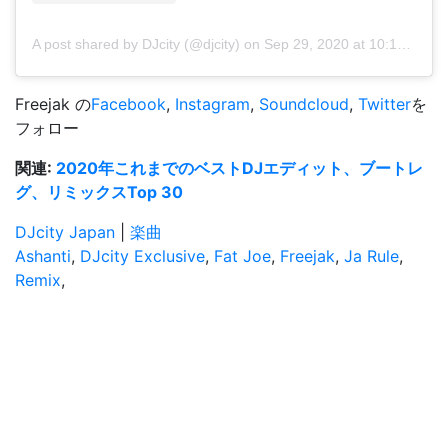
A post shared by DJcity (@djcity)
on
Sep 29, 2020 at 10:14am PDT
Freejak の
Facebook
,
Instagram
,
Soundcloud
,
Twitter
を
フォロー
関連:
2020年これまでのベストDJエディット、ブートレ
グ、リミックスTop 30
DJcity Japan
|
楽曲
Ashanti
,
DJcity Exclusive
,
Fat Joe
,
Freejak
,
Ja Rule
,
Remix
,