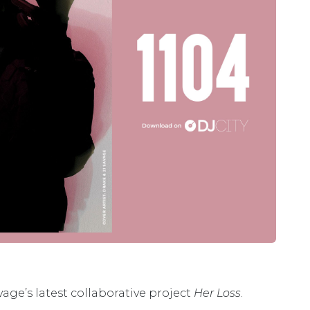
age’s latest collaborative project
Her Loss
.