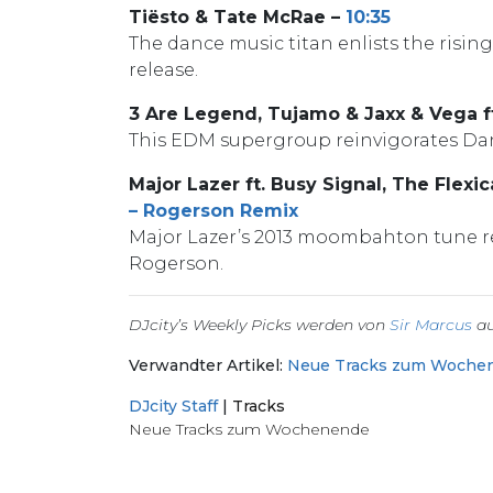
Tiësto & Tate McRae –
10:35
The dance music titan enlists the rising
release.
3 Are Legend, Tujamo & Jaxx & Vega f
This EDM supergroup reinvigorates Dan
Major Lazer ft. Busy Signal, The Flexi
– Rogerson Remix
Major Lazer’s 2013 moombahton tune rec
Rogerson.
DJcity’s Weekly Picks werden von
Sir Marcus
au
Verwandter Artikel:
Neue Tracks zum Wochen
DJcity Staff
|
Tracks
Neue Tracks zum Wochenende