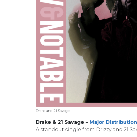
Drake and 21 Savage.
Drake & 21 Savage –
Major Distribution
A standout single from Drizzy and 21 Sav