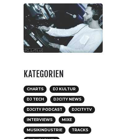
KATEGORIEN
CHARTS
DJ KULTUR
DJ TECH
DJCITY NEWS
DJCITY PODCAST
DJCITYTV
INTERVIEWS
MIXE
MUSIKINDUSTRIE
TRACKS