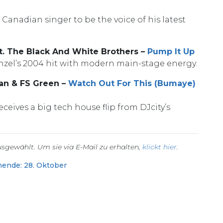
 Canadian singer to be the voice of his latest
t. The Black And White Brothers –
Pump It Up
zel’s 2004 hit with modern main-stage energy.
can & FS Green –
Watch Out For This (Bumaye)
eives a big tech house flip from DJcity’s
sgewählt. Um sie via E-Mail zu erhalten,
klickt hier
.
ende: 28. Oktober