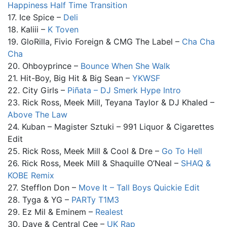
Happiness Half Time Transition
17. Ice Spice –
Deli
18. Kaliii –
K Toven
19. GloRilla, Fivio Foreign & CMG The Label –
Cha Cha
Cha
20. Ohboyprince –
Bounce When She Walk
21. Hit-Boy, Big Hit & Big Sean –
YKWSF
22. City Girls –
Piñata – DJ Smerk Hype Intro
23. Rick Ross, Meek Mill, Teyana Taylor & DJ Khaled –
Above The Law
24. Kuban – Magister Sztuki – 991 Liquor & Cigarettes
Edit
25. Rick Ross, Meek Mill & Cool & Dre –
Go To Hell
26. Rick Ross, Meek Mill & Shaquille O’Neal –
SHAQ &
KOBE Remix
27. Stefflon Don –
Move It – Tall Boys Quickie Edit
28. Tyga & YG –
PARTy T1M3
29. Ez Mil & Eminem –
Realest
30. Dave & Central Cee –
UK Rap