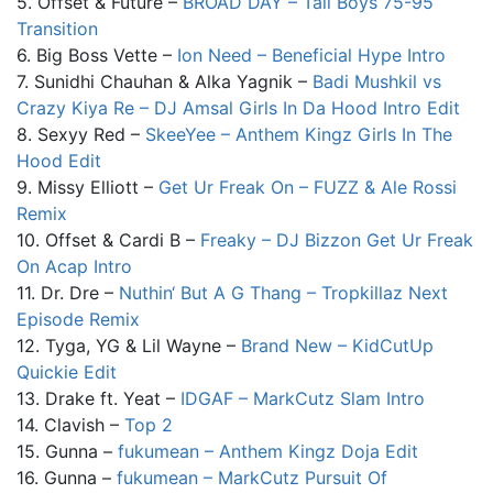
5. Offset & Future –
BROAD DAY – Tall Boys 75-95
Transition
6. Big Boss Vette –
Ion Need – Beneficial Hype Intro
7. Sunidhi Chauhan & Alka Yagnik –
Badi Mushkil vs
Crazy Kiya Re – DJ Amsal Girls In Da Hood Intro Edit
8. Sexyy Red –
SkeeYee – Anthem Kingz Girls In The
Hood Edit
9. Missy Elliott –
Get Ur Freak On – FUZZ & Ale Rossi
Remix
10. Offset & Cardi B –
Freaky – DJ Bizzon Get Ur Freak
On Acap Intro
11. Dr. Dre –
Nuthin‘ But A G Thang – Tropkillaz Next
Episode Remix
12. Tyga, YG & Lil Wayne –
Brand New – KidCutUp
Quickie Edit
13. Drake ft. Yeat –
IDGAF – MarkCutz Slam Intro
14. Clavish –
Top 2
15. Gunna –
fukumean – Anthem Kingz Doja Edit
16. Gunna –
fukumean – MarkCutz Pursuit Of