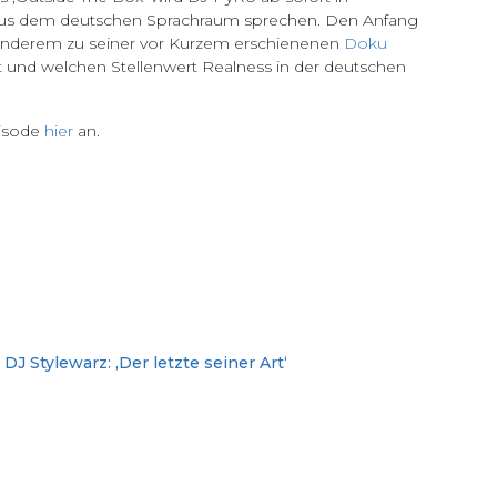
us dem deutschen Sprachraum sprechen. Den Anfang
r anderem zu seiner vor Kurzem erschienenen
Doku
ist und welchen Stellenwert Realness in der deutschen
pisode
hier
an.
 Stylewarz: ‚Der letzte seiner Art‘