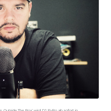
‚Outside The Box‘ wird DJ PyRo ab sofort in