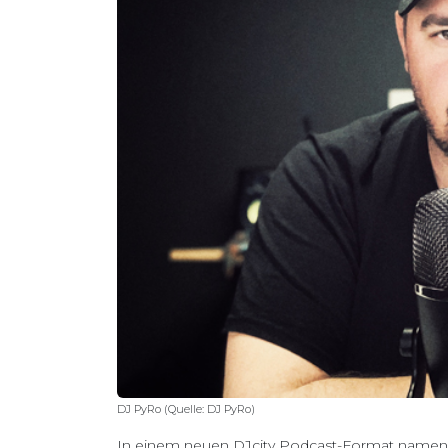
DJ PyRo (Quelle: DJ PyRo)
In einem neuen DJcity Podcast-Format namens 