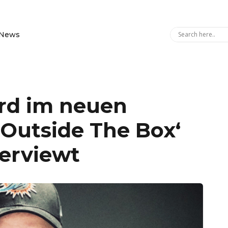
News
ird im neuen
‚Outside The Box‘
terviewt