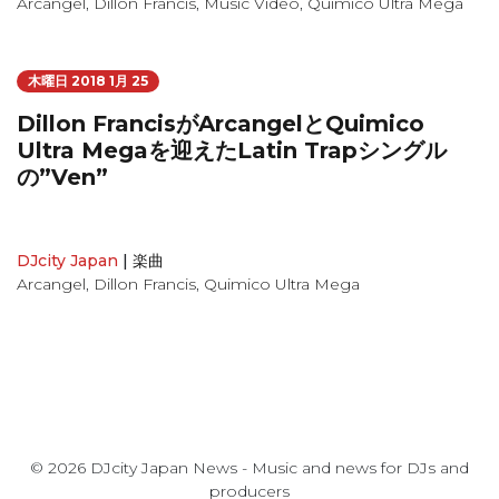
Arcangel
,
Dillon Francis
,
Music Video
,
Quimico Ultra Mega
木曜日 2018 1月 25
Dillon FrancisがArcangelとQuimico
Ultra Megaを迎えたLatin Trapシングル
の”Ven”
DJcity Japan
|
楽曲
Arcangel
,
Dillon Francis
,
Quimico Ultra Mega
© 2026 DJcity Japan News - Music and news for DJs and
producers