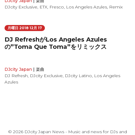
DJcity Japan
|
楽曲
DJcity Exclusive
,
ETX
,
Fresco
,
Los Angeles Azules
,
Remix
月曜日 2018 12月 17
DJ RefreshがLos Angeles Azules
の”Toma Que Toma”をリミックス
DJcity Japan
|
楽曲
DJ Refresh
,
DJcity Exclusive
,
DJcity Latino
,
Los Angeles
Azules
© 2026 DJcity Japan News - Music and news for DJs and