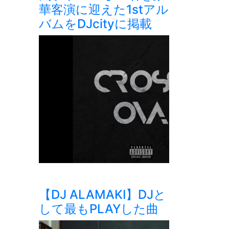
華客演に迎えた1stアル
バムをDJcityに掲載
【DJ ALAMAKI】DJと
して最もPLAYした曲