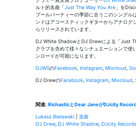
グラミー賞受賞プロデューサー
DJ White Sh
ルト的名曲「
Just The Way You Are
」をDis
プールパーティーの季節に合うこのシングル
ンドはアコースティックギターからアナログシンセ
らリリースされています。
DJ White ShadowとDJ Drewによる「Ju
クラブを含めて様々なシチュエーションで使いやすい
ンロードが可能になります。
DJWS
の
Facebook
,
Instagram
,
Mixcloud
,
So
DJ Drewの
Facebook
,
Instagram
,
Mixcloud
,
関連:
RichasticとDear JaneがDJcity Re
Lukasz Bielawski
|
楽曲
DJ Drew
,
DJ White Shadow
,
DJcity Record