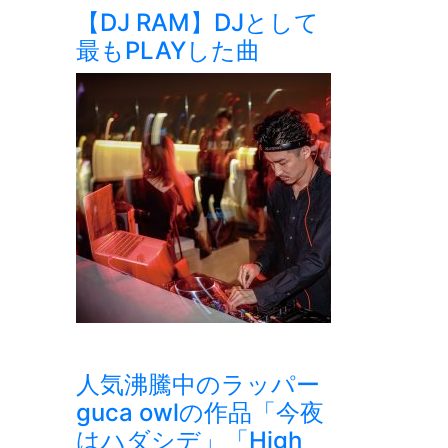
【DJ RAM】DJとして
最もPLAYした曲
人気沸騰中のラッパー
guca owlの作品「今夜
はハダシデ」「High