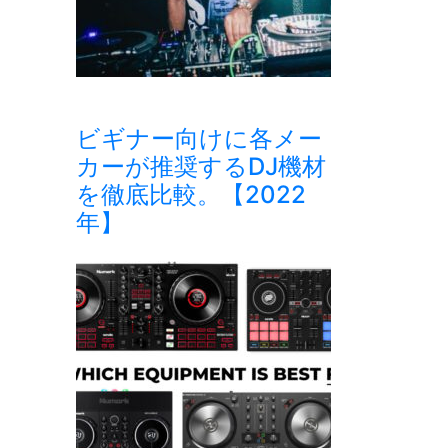
ビギナー向けに各メー
カーが推奨するDJ機材
を徹底比較。【2022
年】