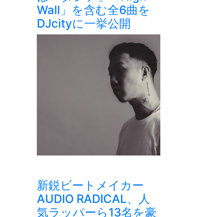
Wall」を含む全6曲を
DJcityに一挙公開
新鋭ビートメイカー
AUDIO RADICAL、人
気ラッパーら13名を豪