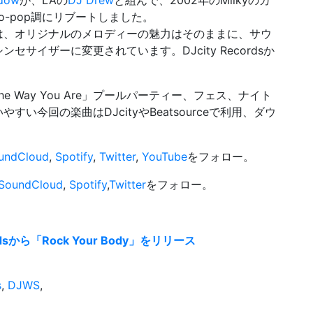
adow
が、LAの
DJ Drew
と組んで、2002年のMilkyのカ
co-pop調にリブートしました。
は、オリジナルのメロディーの魅力はそのままに、サウ
サイザーに変更されています。DJcity Recordsか
st The Way You Are」プールパーティー、フェス、ナイト
今回の楽曲はDJcityやBeatsourceで利用、ダウ
undCloud
,
Spotify
,
Twitter
,
YouTube
をフォロー。
SoundCloud
,
Spotify
,
Twitter
をフォロー。
cordsから「Rock Your Body」をリリース
s
,
DJWS
,