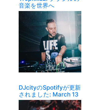
音楽を世界へ
DJcityのSpotifyが更新
されました: March 13