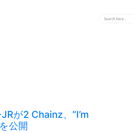
S+JRが2 Chainz、”I’m
トを公開