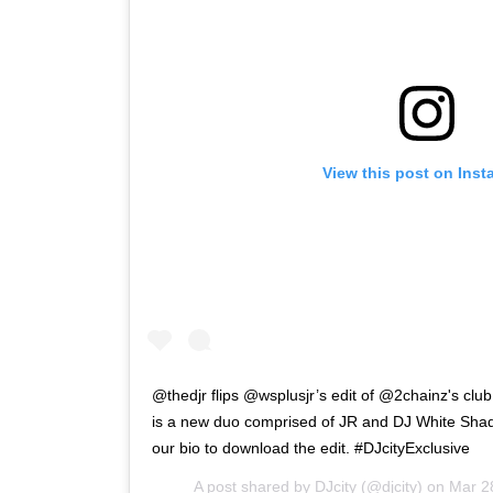
View this post on Ins
@thedjr flips @wsplusjr’s edit of @2chainz's clu
is a new duo comprised of JR and DJ White Shado
our bio to download the edit. #DJcityExclusive
A post shared by
DJcity
(@djcity) on
Mar 2