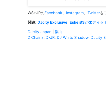
WS+JRの
Facebook
、
Instagram
、
Twitter
を
関連:
DJcity Exclusive: Eskei83がエ
DJcity Japan
|
楽曲
2 Chainz
,
D-JR
,
DJ White Shadow
,
DJcity E