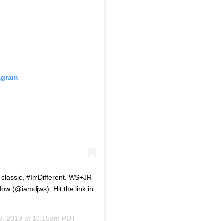
tagram
b classic, #ImDifferent. WS+JR
w (@iamdjws). Hit the link in
8, 2019 at 10:15am PDT