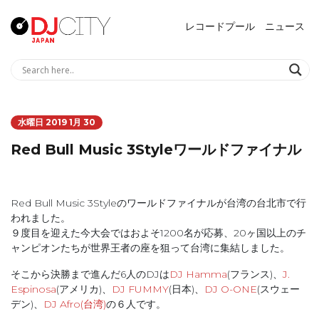
レコードプール
ニュース
水曜日 2019 1月 30
Red Bull Music 3Styleワールドファイナル
Red Bull Music 3Styleのワールドファイナルが台湾の台北市で行
われました。
９度目を迎えた今大会ではおよそ1200名が応募、20ヶ国以上のチ
ャンピオンたちが世界王者の座を狙って台湾に集結しました。
そこから決勝まで進んだ6人のDJは
DJ Hamma
(フランス)、
J.
Espinosa
(アメリカ)、
DJ FUMMY
(日本)、
DJ O-ONE
(スウェー
デン)、
DJ Afro(台湾)
の６人です。