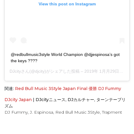
View this post on Instagram
@redbullmusic3style World Champion @djjespinosa’s got
the keys ????
DJcity
さん(@djcity)がシェアした投稿 –
2019年 1月月29日午後3時06分PST
関連:
Red Bull Music 3Style Japan Final 優勝 DJ Fummy
DJcity Japan
|
DJcityニュース
,
DJカルチャー
,
ターンテーブリ
ズム
DJ Fummy
,
J. Espinosa
,
Red Bull Music 3Style
,
Trapment