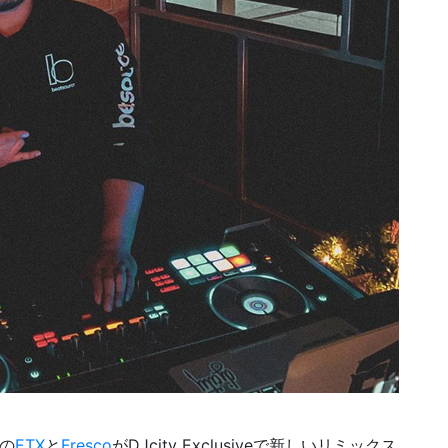
の
ETX
と
Fresco
がDJcity Exclusiveで新しいリミックス