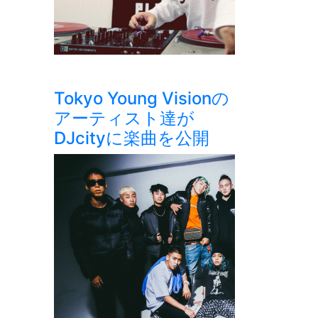
Tokyo Young Visionの
アーティスト達が
DJcityに楽曲を公開