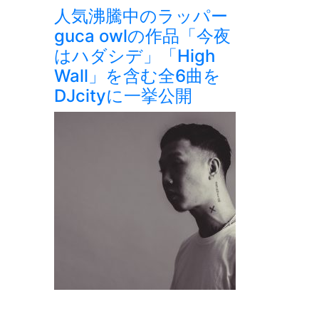
人気沸騰中のラッパー
guca owlの作品「今夜
はハダシデ」「High
Wall」を含む全6曲を
DJcityに一挙公開