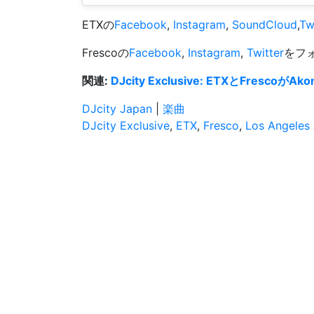
ETXの
Facebook
,
Instagram
,
SoundCloud
,
Tw
Frescoの
Facebook
,
Instagram
,
Twitter
をフ
関連:
DJcity Exclusive: ETXとFrescoが
DJcity Japan
|
楽曲
DJcity Exclusive
,
ETX
,
Fresco
,
Los Angeles 