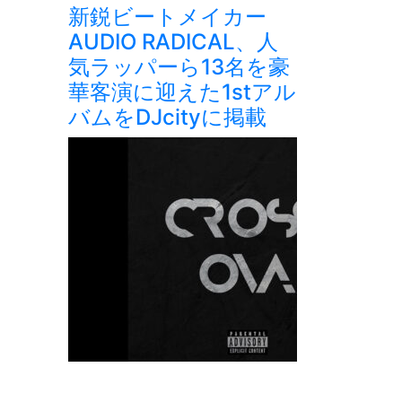
新鋭ビートメイカー
AUDIO RADICAL、人
気ラッパーら13名を豪
華客演に迎えた1stアル
バムをDJcityに掲載