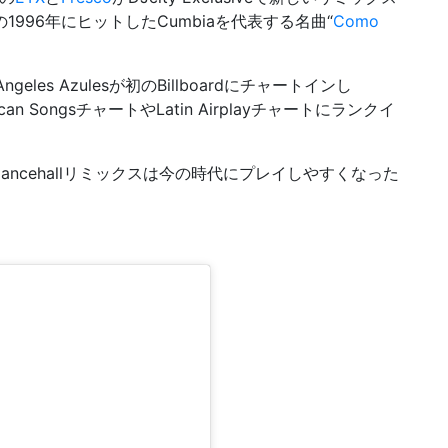
esの1996年にヒットしたCumbiaを代表する名曲“
Como
les Azulesが初のBillboardにチャートインし
 Mexican SongsチャートやLatin Airplayチャートにランクイ
ncehallリミックスは今の時代にプレイしやすくなった