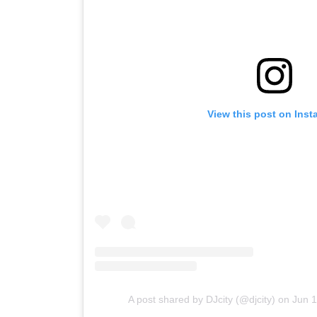
View this post on Ins
A post shared by DJcity (@djcity)
on
Jun 1