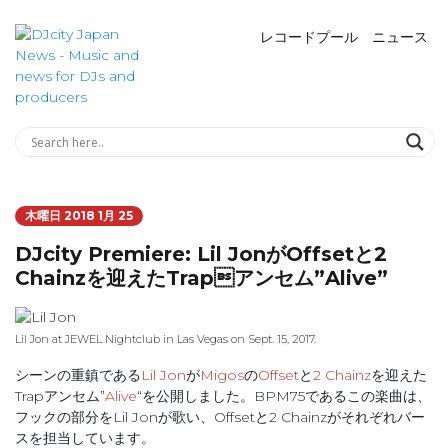
レコードプール
ニュース
木曜日 2018 1月 25
DJcity Premiere: Lil JonがOffsetと2
Chainzを迎えたTrapアンセム”Alive”
Lil Jon at JEWEL Nightclub in Las Vegas on Sept. 15, 2017.
シーンの重鎮である
Lil Jon
が
Migos
の
Offset
と
2 Chainz
を迎えた
Trapアンセム”
Alive
“を公開しました。BPM75であるこの楽曲は、
フックの部分をLil Jonが歌い、Offsetと2 Chainzがそれぞれバー
スを担当しています。