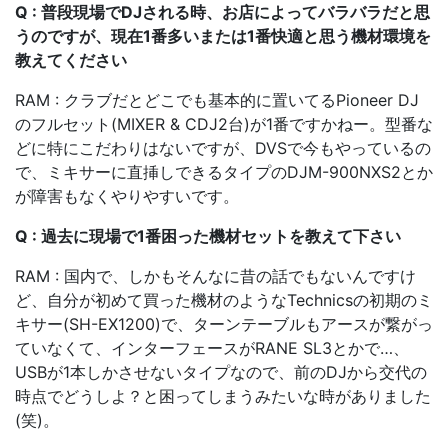
Q : 普段現場でDJされる時、お店によってバラバラだと思
うのですが、現在1番多いまたは1番快適と思う機材環境を
教えてください
RAM : クラブだとどこでも基本的に置いてるPioneer DJ
のフルセット(MIXER & CDJ2台)が1番ですかねー。型番な
どに特にこだわりはないですが、DVSで今もやっているの
で、ミキサーに直挿しできるタイプのDJM-900NXS2とか
が障害もなくやりやすいです。
Q : 過去に現場で1番困った機材セットを教えて下さい
RAM : 国内で、しかもそんなに昔の話でもないんですけ
ど、自分が初めて買った機材のようなTechnicsの初期のミ
キサー(SH-EX1200)で、ターンテーブルもアースが繋がっ
ていなくて、インターフェースがRANE SL3とかで…、
USBが1本しかさせないタイプなので、前のDJから交代の
時点でどうしよ？と困ってしまうみたいな時がありました
(笑)。