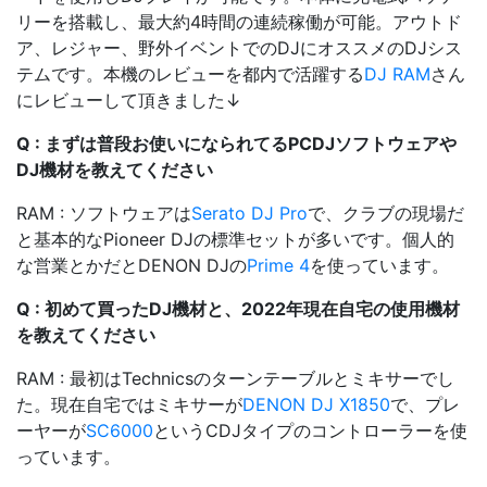
リーを搭載し、最大約4時間の連続稼働が可能。アウトド
ア、レジャー、野外イベントでのDJにオススメのDJシス
テムです。本機のレビューを都内で活躍する
DJ RAM
さん
にレビューして頂きました↓
Q : まずは普段お使いになられてるPCDJソフトウェアや
DJ機材を教えてください
RAM : ソフトウェアは
Serato DJ Pro
で、クラブの現場だ
と基本的なPioneer DJの標準セットが多いです。個人的
な営業とかだとDENON DJの
Prime 4
を使っています。
Q : 初めて買ったDJ機材と、2022年現在自宅の使用機材
を教えてください
RAM : 最初はTechnicsのターンテーブルとミキサーでし
た。現在自宅ではミキサーが
DENON DJ X1850
で、プレ
ーヤーが
SC6000
というCDJタイプのコントローラーを使
っています。