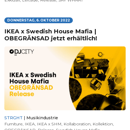
Exklusiv
,
Leftside
,
Release
,
SAY WHAAT
DONNERSTAG, 6. OKTOBER 2022
IKEA x Swedish House Mafia |
OBEGRÄNSAD jetzt erhältlich!
STRGHT
|
Musikindustrie
Furniture
,
IKEA
,
IKEA x SHM
,
Kollaboration
,
Kollektion
,
OBEGRÄNSAD
,
Release
,
Swedish House Mafia