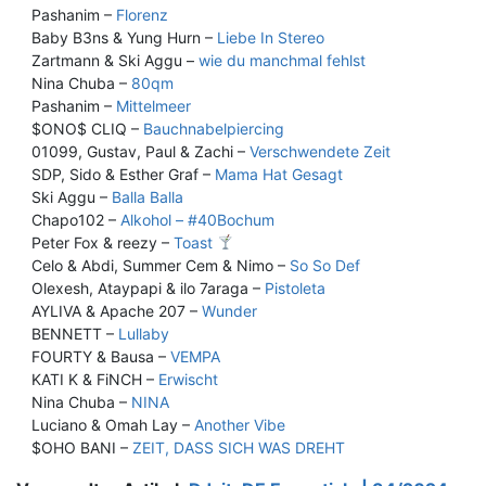
Pashanim –
Florenz
Baby B3ns & Yung Hurn –
Liebe In Stereo
Zartmann & Ski Aggu –
wie du manchmal fehlst
Nina Chuba –
80qm
Pashanim –
Mittelmeer
$ONO$ CLIQ –
Bauchnabelpiercing
01099, Gustav, Paul & Zachi –
Verschwendete Zeit
SDP, Sido & Esther Graf –
Mama Hat Gesagt
Ski Aggu –
Balla Balla
Chapo102 –
Alkohol – #40Bochum
Peter Fox & reezy –
Toast
Celo & Abdi, Summer Cem & Nimo –
So So Def
Olexesh, Ataypapi & ilo 7araga –
Pistoleta
AYLIVA & Apache 207 –
Wunder
BENNETT –
Lullaby
FOURTY & Bausa –
VEMPA
KATI K & FiNCH –
Erwischt
Nina Chuba –
NINA
Luciano & Omah Lay –
Another Vibe
$OHO BANI –
ZEIT, DASS SICH WAS DREHT