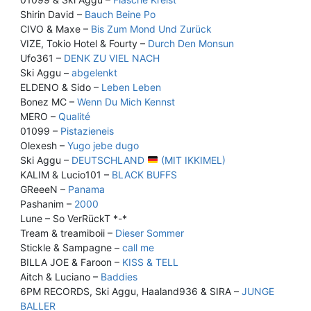
Shirin David –
Bauch Beine Po
CIVO & Maxe –
Bis Zum Mond Und Zurück
VIZE, Tokio Hotel & Fourty –
Durch Den Monsun
Ufo361 –
DENK ZU VIEL NACH
Ski Aggu –
abgelenkt
ELDENO & Sido –
Leben Leben
Bonez MC –
Wenn Du Mich Kennst
MERO –
Qualité
01099 –
Pistazieneis
Olexesh –
Yugo jebe dugo
Ski Aggu –
DEUTSCHLAND
(MIT IKKIMEL)
KALIM & Lucio101 –
BLACK BUFFS
GReeeN –
Panama
Pashanim –
2000
Lune – So VerRückT *-*
Tream & treamiboii –
Dieser Sommer
Stickle & Sampagne –
call me
BILLA JOE & Faroon –
KISS & TELL
Aitch & Luciano –
Baddies
6PM RECORDS, Ski Aggu, Haaland936 & SIRA –
JUNGE
BALLER