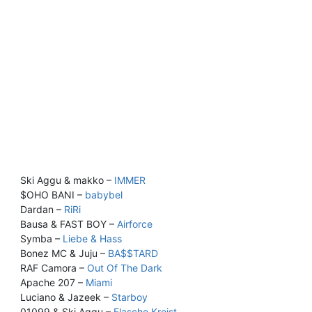
Ski Aggu & makko –
IMMER
$OHO BANI –
babybel
Dardan –
RiRi
Bausa & FAST BOY –
Airforce
Symba –
Liebe & Hass
Bonez MC & Juju –
BA$$TARD
RAF Camora –
Out Of The Dark
Apache 207 –
Miami
Luciano & Jazeek –
Starboy
01099 & Ski Aggu –
Flasche Kreist