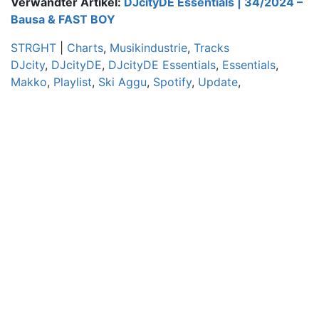
Verwandter Artikel:
DJcityDE Essentials | 34/2024 –
Bausa & FAST BOY
STRGHT
|
Charts
,
Musikindustrie
,
Tracks
DJcity
,
DJcityDE
,
DJcityDE Essentials
,
Essentials
,
Makko
,
Playlist
,
Ski Aggu
,
Spotify
,
Update
,