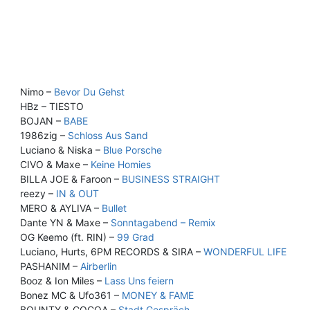
Nimo –
Bevor Du Gehst
HBz – TIESTO
BOJAN –
BABE
1986zig –
Schloss Aus Sand
Luciano & Niska –
Blue Porsche
CIVO & Maxe –
Keine Homies
BILLA JOE & Faroon –
BUSINESS STRAIGHT
reezy –
IN & OUT
MERO & AYLIVA –
Bullet
Dante YN & Maxe –
Sonntagabend – Remix
OG Keemo (ft. RIN) –
99 Grad
Luciano, Hurts, 6PM RECORDS & SIRA –
WONDERFUL LIFE
PASHANIM –
Airberlin
Booz & Ion Miles –
Lass Uns feiern
Bonez MC & Ufo361 –
MONEY & FAME
BOUNTY & COCOA –
Stadt Gespräch