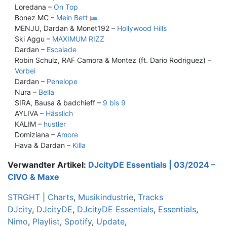
Loredana –
On Top
Bonez MC –
Mein Bett
MENJU, Dardan & Monet192 –
Hollywood Hills
Ski Aggu –
MAXIMUM RIZZ
Dardan –
Escalade
Robin Schulz, RAF Camora & Montez (ft. Dario Rodriguez) –
Vorbei
Dardan –
Penelope
Nura –
Bella
SIRA, Bausa & badchieff –
9 bis 9
AYLIVA –
Hässlich
KALIM –
hustler
Domiziana –
Amore
Hava & Dardan –
Killa
Verwandter Artikel:
DJcityDE Essentials | 03/2024 –
CIVO & Maxe
STRGHT
|
Charts
,
Musikindustrie
,
Tracks
DJcity
,
DJcityDE
,
DJcityDE Essentials
,
Essentials
,
Nimo
,
Playlist
,
Spotify
,
Update
,