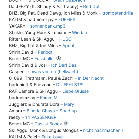
DJ JEEZY (ft. Shindy & AJ Tracey) –
Red Dot
BHZ, Big Pat, Dead Dawg, Ion Miles & Monk –
trompetendrilla
KALIM & badmómzjay –
FUFFIES
YAKARY –
sonnenbank.mp3
Stickle, Yung Hurn & Luciano –
Wiedaa
Ritter Lean & Ski Aggu –
HUSO
BHZ, Big Pat & Ion Miles –
Aperitif
Shirin David –
Periodt
Bonez MC –
Fussballer
Shirin David & Josi –
Ich Darf Das
Casper –
sowas von da (hellwach)
01099, Trettmann, Paul & Zachi –
In Der Nacht
badchieff & Endzone –
DU FEHLST!!!
RAF Camora & Ski Aggu –
Liebe Grüsse
badmómzjay –
Komm Mit
Jugglerz & Dhurata Dora –
Mary
Amaru –
Blonde Chaya – Sped up
reezy –
14 PASSENGER
Bonez MC –
Das ist Bonez
Ski Aggu, Monk & Longus Mongus –
nicht nachmachen!!
KALIM & Pajel –
Fake Love