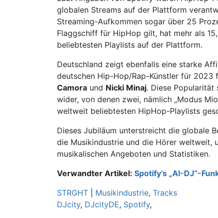
globalen Streams auf der Plattform verantw
Streaming-Aufkommen sogar über 25 Prozen
Flaggschiff für HipHop gilt, hat mehr als 15
beliebtesten Playlists auf der Plattform.
Deutschland zeigt ebenfalls eine starke Af
deutschen Hip-Hop/Rap-Künstler für 2023 
Camora
und
Nicki Minaj
. Diese Popularität
wider, von denen zwei, nämlich „
Modus Mio
weltweit beliebtesten HipHop-Playlists ges
Dieses Jubiläum unterstreicht die globale
die Musikindustrie und die Hörer weltweit,
musikalischen Angeboten und Statistiken.
Verwandter Artikel:
Spotify’s „AI-DJ“-Fun
STRGHT
|
Musikindustrie
,
Tracks
DJcity
,
DJcityDE
,
Spotify
,