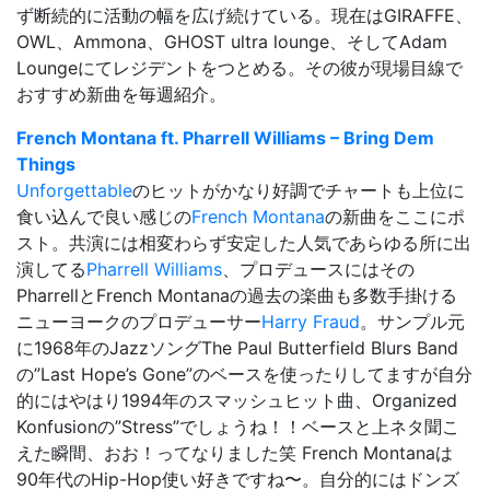
ず断続的に活動の幅を広げ続けている。現在はGIRAFFE、
OWL、Ammona、GHOST ultra lounge、そしてAdam
Loungeにてレジデントをつとめる。その彼が現場目線で
おすすめ新曲を毎週紹介。
French Montana ft. Pharrell Williams – Bring Dem
Things
Unforgettable
のヒットがかなり好調でチャートも上位に
食い込んで良い感じの
French Montana
の新曲をここにポ
スト。共演には相変わらず安定した人気であらゆる所に出
演してる
Pharrell Williams
、プロデュースにはその
PharrellとFrench Montanaの過去の楽曲も多数手掛ける
ニューヨークのプロデューサー
Harry Fraud
。サンプル元
に1968年のJazzソングThe Paul Butterfield Blurs Band
の”Last Hope’s Gone”のベースを使ったりしてますが自分
的にはやはり1994年のスマッシュヒット曲、Organized
Konfusionの”Stress”でしょうね！！ベースと上ネタ聞こ
えた瞬間、おお！ってなりました笑 French Montanaは
90年代のHip-Hop使い好きですね〜。自分的にはドンズ