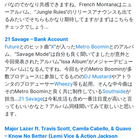
バなのでかなり共感できますね。French Montanaはニュ
ーアルバム、”
Jungle Rules
“のリリースアナウンスも出て
るみたいでそちらもかなり期待してますがまずはこちらを
チェックでしょう…
21 Savage – Bank Account
Future
とのヒット曲”
X
“が入った
Metro Boomin
とのアルバ
ム、”Savage Mode”は自分も良く聞いてましたが意外と
今回発表されたアルバム”Issa Album”がメジャーデビュー
アルバムになるんですね。今回もそのMetro Boominが多
数プロデュースに参加してるものの
DJ Mustard
やアトラ
ンタのプロデューサー
Wheezy
等も起用。そんな中今曲は
そのMetro Boominと良く共に制作している
Southside
が
担当…
21 Savage
は今私生活も含め一番注目度が高いと言
ってもいいかなと？アルバム同様聞いてみて欲しいと思い
ます。
Major Lazer ft. Travis Scott, Camila Cabello, & Quavo
– Know No Better (Lemi Vice & Action Jackson