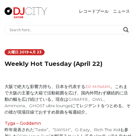
レコードプール
ニュース
火曜日 2019 4月 23
Weekly Hot Tuesday (April 22)
大阪で絶大な影響力持ち、日本を代表する
DJ MINAMI
。これま
で大阪の主要な大箱で活動範囲を広げ、国内外問わず継続的に活
動の幅を広げ続けている。現在はGIRAFFE、OWL、
Ammona、GHOST ultra loungeにてレジデントをつとめる。そ
の彼が現場目線でおすすめ新曲を毎週紹介。
Tyga – Goddamn
昨年発表された”Taste”、”SWISH”、G-Eazy、Rich The Kidも参