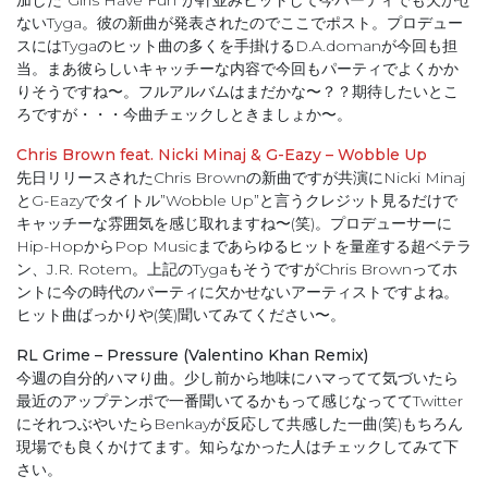
加した”Girls Have Fun”が軒並みヒットして今パーティでも欠かせ
ないTyga。彼の新曲が発表されたのでここでポスト。プロデュー
スにはTygaのヒット曲の多くを手掛けるD.A.domanが今回も担
当。まあ彼らしいキャッチーな内容で今回もパーティでよくかか
りそうですね〜。フルアルバムはまだかな〜？？期待したいとこ
ろですが・・・今曲チェックしときましょか〜。
Chris Brown feat. Nicki Minaj & G-Eazy – Wobble Up
先日リリースされたChris Brownの新曲ですが共演にNicki Minaj
とG-Eazyでタイトル”Wobble Up”と言うクレジット見るだけで
キャッチーな雰囲気を感じ取れますね〜(笑)。プロデューサーに
Hip-HopからPop Musicまであらゆるヒットを量産する超ベテラ
ン、J.R. Rotem。上記のTygaもそうですがChris Brownってホ
ントに今の時代のパーティに欠かせないアーティストですよね。
ヒット曲ばっかりや(笑)聞いてみてください〜。
RL Grime – Pressure (Valentino Khan Remix)
今週の自分的ハマり曲。少し前から地味にハマってて気づいたら
最近のアップテンポで一番聞いてるかもって感じなっててTwitter
にそれつぶやいたらBenkayが反応して共感した一曲(笑)もちろん
現場でも良くかけてます。知らなかった人はチェックしてみて下
さい。