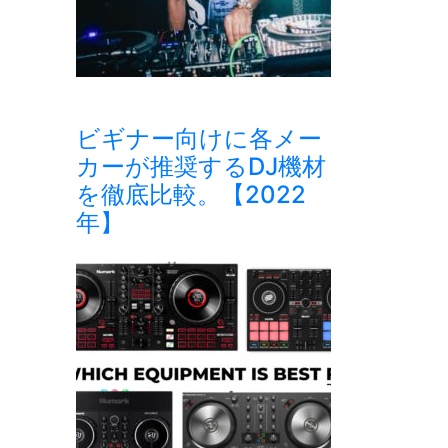
ビギナー向けに各メー
カーが推奨するDJ機材
を徹底比較。【2022
年】