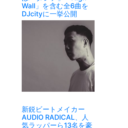
Wall」を含む全6曲を
DJcityに一挙公開
新鋭ビートメイカー
AUDIO RADICAL、人
気ラッパーら13名を豪