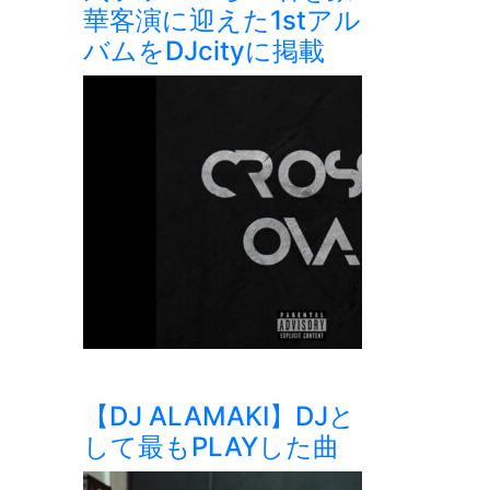
華客演に迎えた1stアル
バムをDJcityに掲載
【DJ ALAMAKI】DJと
して最もPLAYした曲