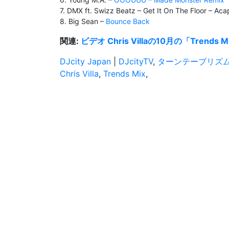
7. DMX ft. Swizz Beatz – Get It On The Floor – Aca
8. Big Sean –
Bounce Back
関連:
ビデオ Chris Villaの10月の「Trends M
DJcity Japan
|
DJcityTV
,
ターンテーブリズ
Chris Villa
,
Trends Mix
,