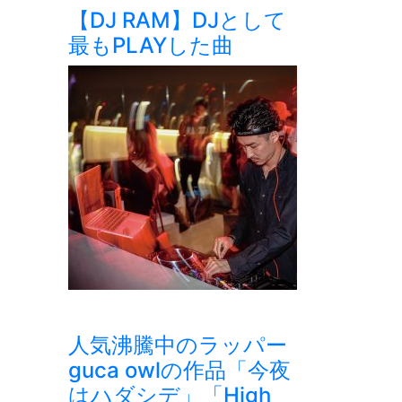
【DJ RAM】DJとして
最もPLAYした曲
人気沸騰中のラッパー
guca owlの作品「今夜
はハダシデ」「High