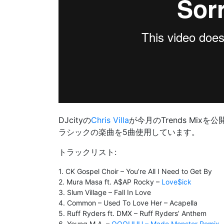
DJcityの
Chris Villa
が今月の
Trends Mix
を公
ラシックの楽曲を5曲使用しています。
トラックリスト:
1. CK Gospel Choir – You’re All I Need to Get By
2. Mura Masa ft. A$AP Rocky –
Love$ick
3. Slum Village – Fall In Love
4. Common – Used To Love Her – Acapella
5. Ruff Ryders ft. DMX – Ruff Ryders’ Anthem
6. Young M.A. –
OOOUUU – Made Monster Remix