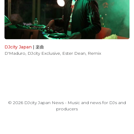
DJcity Japan
|
楽曲
D'Maduro
,
DJcity Exclusive
,
Ester Dean
,
Remix
© 2026 DJcity Japan News - Music and news for DJs and
producers