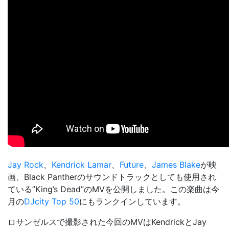
Jay Rock
、
Kendrick Lamar
、
Future
、
James Blake
が映
画、
Black Panther
のサウンドトラックとしても使用され
ている”King’s Dead”のMVを公開しました。この楽曲は今
月の
DJcity Top 50
にもランクインしています。
ロサンゼルスで撮影された今回のMVはKendrickとJay