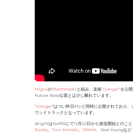
Migos
が
Marshmello
と組み、楽曲”
Danger
“を公
Future Bassな面とは少し離れています。
“
Danger
“はつい昨日MVと同時に公開されており、Will
ウンドトラックとなっています。
Bright
はNetflixにて12月22日から放送開始と
Rocky
、
Tom Morello
、
DRAM
、Neil Young