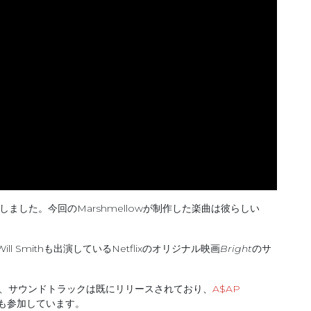
開しました。今回のMarshmellowが制作した楽曲は彼らしい
 Smithも出演しているNetflixのオリジナル映画
Bright
のサ
のこと、サウンドトラックは既にリリースされており、
A$AP
なども参加しています。