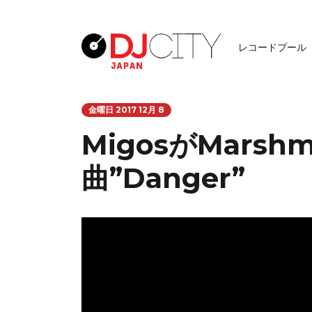
レコードプール
金曜日 2017 12月 8
MigosがMarsh
曲”Danger”