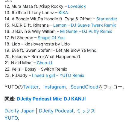
12. Mura Masa ft. A$ap Rocky –
Love$ick
13. 6ix9ine ft Tony Lanez –
KIKA
14. A Boogie Wit Da Hoodie ft. Tyga & Offset –
Startender
15. N.E.R.D ft. Rihanna –
Lemon – DJ Suave Twerk Remix
16. J Balvin & Willy William –
Mi Gente – DJ Puffy Remix
17. Ed Sheeran –
Shape Of You
18. Lido – kidsloveghosts by Lido
19. Eve ft. Gwen Stefani – Let Me Blow Ya Mind
20. Falcons – Brrrrrr(What Happened?)
21. Nicki Minaj –
Chun-Li
22. Kelis – Bossy – Switch Remix
23. P.Diddy –
I need a girl – YUTO Remix
YUTOの
Twitter
、
Instagram
、
SoundCloud
をフォロー。
関連:
DJcity Podcast Mix: DJ KANJI
DJcity Japan
|
DJcity Podcast
,
ミックス
YUTO
,