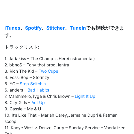
iTunes
、
Spotify
、
Stitcher
、
TuneIn
でも視聴ができま
す。
トラックリスト:
1. Jadakiss – The Champ is Here(instrumental)
2. bbno$ – Tony thot prod. lentra
3. Rich The Kid –
Two Cups
4. Vossi Bop – Stormzy
5. YG –
Stop Snitchin
6. anders –
Bad Habits
7. Marshmello,Tyga & Chris Brown –
Light It Up
8. City Girls –
Act Up
9. Cassie – Me & U
10. It’s Like That – Mariah Carey,Jermaine Dupri & Fatman
scoop
11. Kanye West × Denzel Curry – Sunday Service – Vandalized
Edit