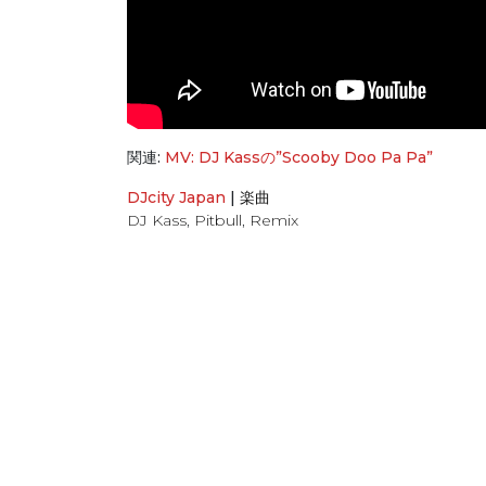
関連:
MV: DJ Kassの”Scooby Doo Pa Pa”
DJcity Japan
|
楽曲
DJ Kass
,
Pitbull
,
Remix