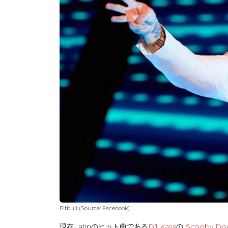
Pitbull (Source: Facebook)
現在Latinのヒット曲である
DJ Kass
の”
Scooby Do