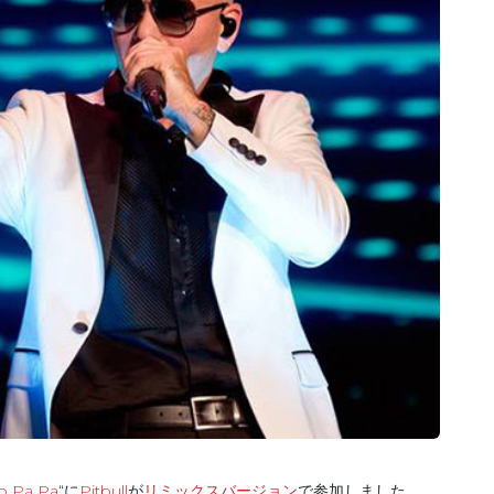
o Pa Pa
“に
Pitbull
が
リミックスバージョン
で参加しました。