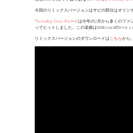
今回のリミックスバージョンはサビの部分はオリジナル
“
Scooby Doo Pa Pa
“は今年の2月から多くのファ
ってヒットしました。この楽曲はBillboardのHot 
リミックスバージョンのダウンロードは
こちら
から