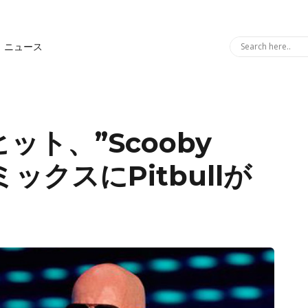
ニュース
nヒット、”Scooby
リミックスにPitbullが