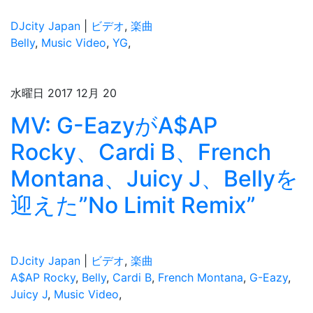
DJcity Japan
|
ビデオ
,
楽曲
Belly
,
Music Video
,
YG
,
水曜日 2017 12月 20
MV: G-EazyがA$AP
Rocky、Cardi B、French
Montana、Juicy J、Bellyを
迎えた”No Limit Remix”
DJcity Japan
|
ビデオ
,
楽曲
A$AP Rocky
,
Belly
,
Cardi B
,
French Montana
,
G-Eazy
,
Juicy J
,
Music Video
,