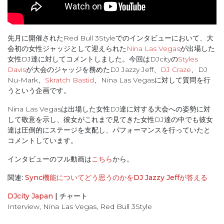
先月に開催されたRed Bull 3Styleでのインタビューにおいて、大
会初の女性ジャッジとして迎えられた
Nina Las Vegas
が出場した
女性DJ達に対してコメントしました。今回はDJcityの
Styles
Davis
が大会のジャッジを務めたDJ Jazzy Jeff、
DJ Craze
、DJ
Nu-Mark、
Skratch Bastid
、Nina Las Vegasに対して質問を行
うという企画です。
Nina Las Vegasは出場した女性DJ達に対する大会への姿勢に対
して敬意を示し、彼女がこれまで見てきた女性DJ達の中でも彼女
達は圧倒的にステージを支配し、パフォーマンスを行っていたと
コメントしています。
インタビューのフル動画は
こちら
から。
関連:
Sync機能についてどう思うのかをDJ Jazzy Jeffが答える
DJcity Japan
|
チャート
Interview
,
Nina Las Vegas
,
Red Bull 3Style