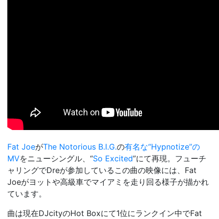
Fat Joe
が
The Notorious B.I.G.
の
有名な“Hypnotize”の
MV
をニューシングル、“
So Excited
”にて再現。フューチ
ャリングでDreが参加しているこの曲の映像には、Fat
Joeがヨットや高級車でマイアミを走り回る様子が描かれ
ています。
曲は現在DJcityのHot Boxにて1位にランクイン中でFat