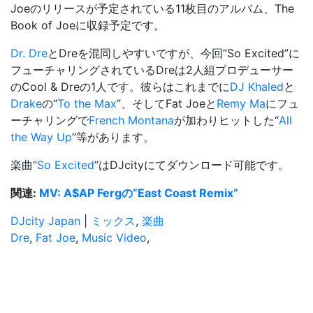
Joeのリリースが予定されている11枚目のアルバム、
The
Book of Joe
に収録予定です。
Dr. Dre
とDreを混同しやすいですが、今回”So Excited”に
フューチャリングされているDreは2人組プロデューサー
のCool & Dreの1人です。彼らはこれまでに
DJ Khaled
と
Drake
の“
To the Max
”、そしてFat Joeと
Remy Ma
にフュ
ーチャリングで
French Montana
が加わりヒットした“
All
the Way Up
”等があります。
楽曲“
So Excited
”はDJcityにてダウンロード可能です。
関連:
MV: A$AP Fergの”East Coast Remix”
DJcity Japan
|
ミックス
,
楽曲
Dre
,
Fat Joe
,
Music Video
,