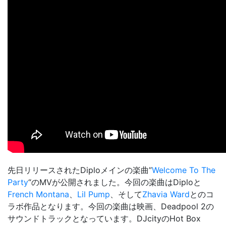
先日リリースされたDiploメインの楽曲”
Welcome To The
Party
“のMVが公開されました。今回の楽曲はDiploと
French Montana
、
Lil Pump
、そして
Zhavia Ward
とのコ
ラボ作品となります。今回の楽曲は映画、
Deadpool 2
の
サウンドトラックとなっています。DJcityのHot Box