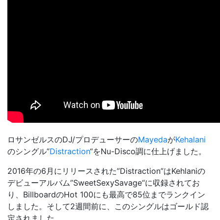
ロサンゼルスのDJ/プロデューサーの
Mayeda
が
Kehalani
のシングル”
Distraction
“をNu-Disco調に仕上げました。
2016年の6月にリリースされた”Distraction”はKehlaniの
デビューアルバム”
SweetSexySavage
“に収録されてお
り、BillboardのHot 100にも最高で85位までランクイン
しました。そして2週間前に、このシングルはゴールド認
定されました。