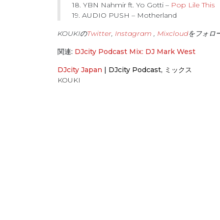
18. YBN Nahmir ft. Yo Gotti –
Pop Lile This
19. AUDIO PUSH – Motherland
KOUKIの
Twitter
,
Instagram
,
Mixcloud
をフォロ
関連:
DJcity Podcast Mix: DJ Mark West
DJcity Japan
|
DJcity Podcast
,
ミックス
KOUKI