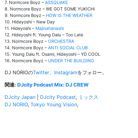
7. Normcore Boyz –
ASSQUAKE
8. Normcore Boyz – WE GOT SOME YUKICHI
9. Normcore Boyz –
HOW IS THE WEATHER
10. Hideyoshi – New Day
11. Hideyoshi –
Majinahanashi
12. Hideyoshi ft. Young Dalu – Too Late
13. Normcore Boyz –
ORCHESTRA
14. Normcore Boyz –
ANTI SOCIAL CLUB
15. Young Dalu ft. Osami, Hideyoshi – YD COOL
16. Normcore Boyz –
UNDER THE BUILDING
DJ NORIOの
Twitter
、
Instagram
をフォロー。
関連:
DJcity Podcast Mix: DJ CREW
DJcity Japan
|
DJcity Podcast
,
ミックス
DJ NORIO
,
Tokyo Young Vision
,