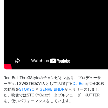
Red Bull Thre3Styleのチャンピオンあり、プロデューサ
ーデュオ2WISTEDの1人として活躍する
DJ Ren
が2分30秒
の動画を
STOKYO
×
GENRE BNDR
からリリースしまし
た。映像ではSTOKYOのポータブルフェーダーKUTTER
を、使いパフォーマンスをしています。