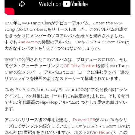
1993年にWu-Tang Clanがデビューアルバム、
Enter the Wu-
Tang (36 Chambers)
をリリースしました。このアルバムの成功
をきっかけにメンバーのソロアルバムが続々と発表されました。
中でも
Raekwon
の待望のアルバム、
Only Built 4 Cuban Linx
は
大きなインパクトを与えた1つではないでしょうか。
1995年に公開されたこのアルバムは、プロデュースにRZA、そし
てゲストフューチャーリングに
Ol’ Dirty Bastard
を除くWu-Tang
Clanの全メンバー。 アルバムはニューヨークに住むラッパー達の
リアルライフを映画のようなストーリーで構成されています。
Only Built 4 Cuban Linx
はBillboard 200にて公開後4位にラン
クインし、2ヶ月後にはゴールドにも認定されました。そして今日
でも90年代最高のHip-Hopアルバムの1つとして愛され続けてい
ます。
アルバムリリース後22年を記念し、
Power 106
が
Wax Only
シリ
ーズにてサンプルを紹介しています。
Only Built 4 Cuban Linx
は
2015年に1度紹介をされていますが、ホストの
Vin Rican
が、この