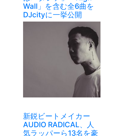
Wall」を含む全6曲を
DJcityに一挙公開
新鋭ビートメイカー
AUDIO RADICAL、人
気ラッパーら13名を豪