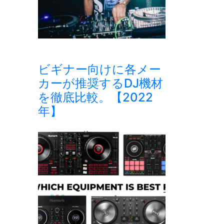
ビギナー向けに各メー
カーが推奨するDJ機材
を徹底比較。【2022
年】