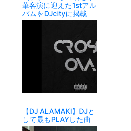
華客演に迎えた1stアル
バムをDJcityに掲載
【DJ ALAMAKI】DJと
して最もPLAYした曲