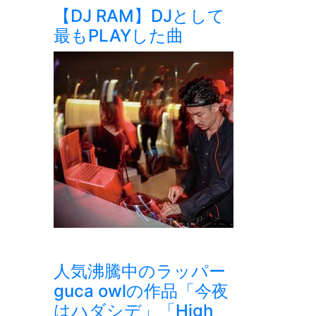
【DJ RAM】DJとして
最もPLAYした曲
人気沸騰中のラッパー
guca owlの作品「今夜
はハダシデ」「High