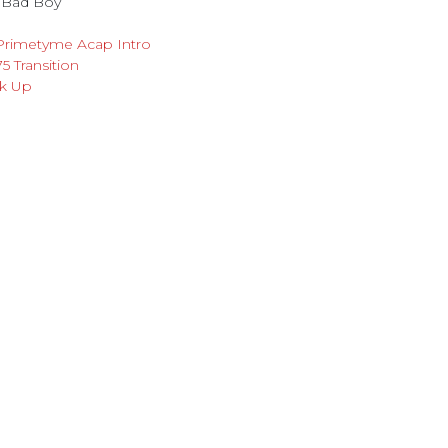
 A Bad Boy
 Primetyme Acap Intro
5 Transition
ck Up