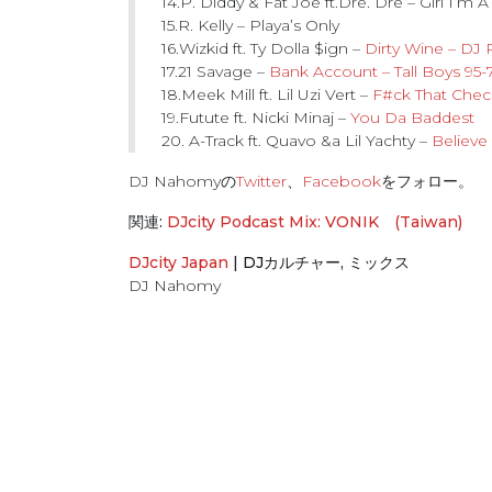
14.P. Diddy & Fat Joe ft.Dre. Dre – Girl I’m
15.R. Kelly – Playa’s Only
16.Wizkid ft. Ty Dolla $ign –
Dirty Wine – DJ
17.21 Savage –
Bank Account – Tall Boys 95-7
18.Meek Mill ft. Lil Uzi Vert –
F#ck That Che
19.Futute ft. Nicki Minaj –
You Da Baddest
20. A-Track ft. Quavo &a Lil Yachty –
Believe
DJ Nahomyの
Twitter
、
Facebook
をフォロー。
関連:
DJcity Podcast Mix: VONIK (Taiwan)
DJcity Japan
|
DJカルチャー
,
ミックス
DJ Nahomy