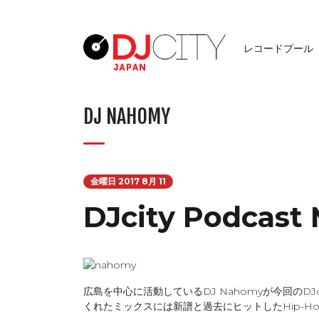
レコードプール
DJ NAHOMY
金曜日 2017 8月 11
DJcity Podcast
広島を中心に活動しているDJ Nahomyが今回のDJc
くれたミックスには新譜と過去にヒットしたHip-H