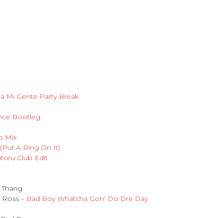
ta Mi Gente Party Break
nce Bootleg
o Mix
(Put A Ring On It)
toru Club Edit
G Thang
k Ross –
Bad Boy Whatcha Gon’ Do Dre Day