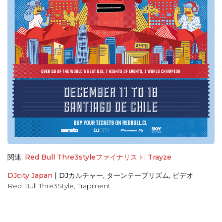
関連:
Red Bull Thre3styleファイナリスト: Trayze
DJcity Japan
|
DJカルチャー
,
ターンテーブリズム
,
ビデオ
Red Bull Thre3Style
,
Trapment