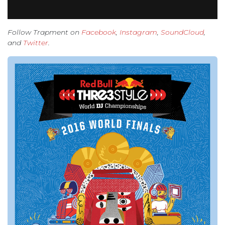
Follow Trapment on
Facebook
,
Instagram
,
SoundCloud
,
and
Twitter
.