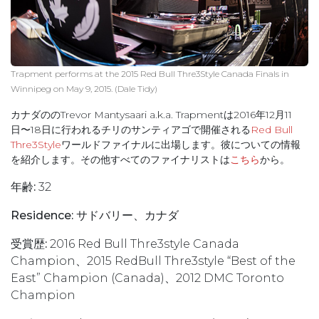
Trapment performs at the 2015 Red Bull Thre3Style Canada Finals in
Winnipeg on May 9, 2015. (Dale Tidy)
カナダののTrevor Mantysaari a.k.a. Trapmentは2016年12月11
日〜18日に行われるチリのサンティアゴで開催される
Red Bull
Thre3Style
ワールドファイナルに出場します。彼についての情報
を紹介します。その他すべてのファイナリストは
こちら
から。
年齢:
32
Residence:
サドバリー、カナダ
受賞歴:
2016 Red Bull Thre3style Canada
Champion、2015 RedBull Thre3style “Best of the
East” Champion (Canada)、2012 DMC Toronto
Champion