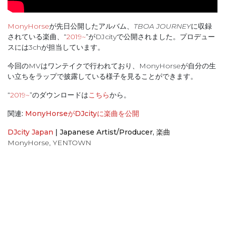
MonyHorse
が先日公開したアルバム、
TBOA JOURNEY
に収録
されている楽曲、“
2019~
”がDJcityで公開されました。プロデュー
スには3chが担当しています。
今回のMVはワンテイクで行われており、MonyHorseが自分の生
い立ちをラップで披露している様子を見ることができます。
“
2019~
”のダウンロードは
こちら
から。
関連:
MonyHorseがDJcityに楽曲を公開
DJcity Japan
|
Japanese Artist/Producer
,
楽曲
MonyHorse
,
YENTOWN