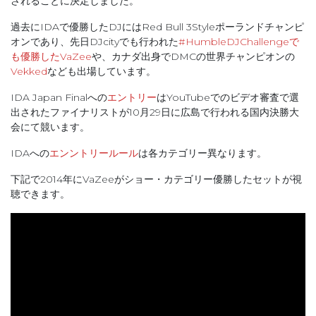
されることに決定しました。
過去にIDAで優勝したDJにはRed Bull 3Styleポーランドチャンピ
オンであり、先日DJcityでも行われた
#HumbleDJChallengeで
も優勝したVaZee
や、カナダ出身でDMCの世界チャンピオンの
Vekked
なども出場しています。
IDA Japan Finalへの
エントリー
はYouTubeでのビデオ審査で選
出されたファイナリストが10月29日に広島で行われる国内決勝大
会にて競います。
IDAへの
エンントリールール
は各カテゴリー異なります。
下記で2014年にVaZeeがショー・カテゴリー優勝したセットが視
聴できます。