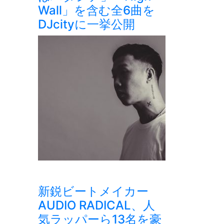
Wall」を含む全6曲を
DJcityに一挙公開
新鋭ビートメイカー
AUDIO RADICAL、人
気ラッパーら13名を豪