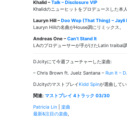
Khalid –
Talk – Disclosure VIP
Khalidのニューヒットをプロデュースした本
Lauryn Hill –
Doo Wop (That Thing) – Jayli
Lauryn Hillの名曲がHouse調にリミックス。
Andreas One –
Can’t Stand It
LAのプロデューサーが手がけたLatin traibal
DJcityにて今週フューチャーした楽曲:
– Chris Brown ft. Juelz Santana –
Run It – 
DJcityのマストプレイ
Kidd Spin
が選曲してい
関連:
マストプレイ 4トラック 03/30
Patricia Lin
|
楽曲
最新&注目の楽曲
,