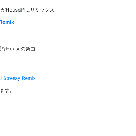
人がHouse調にリミックス。
 Remix
調なHouseの楽曲
DJ Stressy Remix
ます。