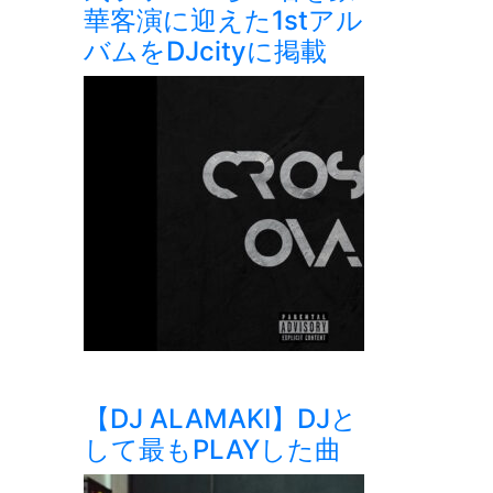
華客演に迎えた1stアル
バムをDJcityに掲載
【DJ ALAMAKI】DJと
して最もPLAYした曲