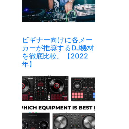
ビギナー向けに各メー
カーが推奨するDJ機材
を徹底比較。【2022
年】